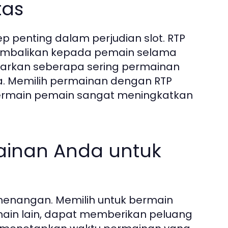
tas
ep penting dalam perjudian slot. RTP
kembalikan kepada pemain selama
gambarkan seberapa sering permainan
 Memilih permainan dengan RTP
 bermain pemain sangat meningkatkan
ainan Anda untuk
enangan. Memilih untuk bermain
emain lain, dapat memberikan peluang