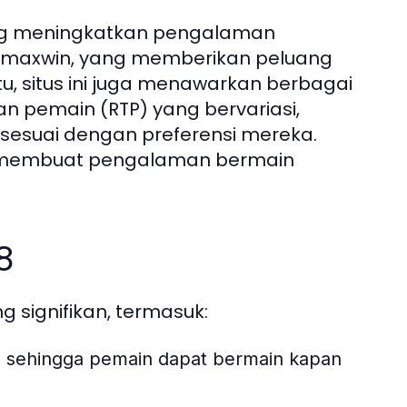
ang meningkatkan pengalaman
ot maxwin, yang memberikan peluang
u, situs ini juga menawarkan berbagai
n pemain (RTP) yang bervariasi,
sesuai dengan preferensi mereka.
r membuat pengalaman bermain
8
signifikan, termasuk:
e, sehingga pemain dapat bermain kapan