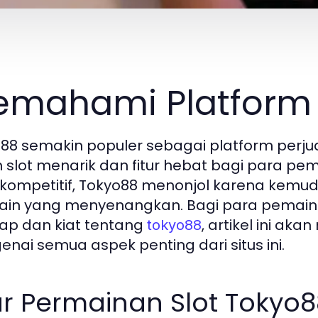
mahami Platform
88 semakin populer sebagai platform per
 slot menarik dan fitur hebat bagi para pema
kompetitif, Tokyo88 menonjol karena kem
in yang menyenangkan. Bagi para pemain 
ap dan kiat tentang
, artikel ini 
tokyo88
nai semua aspek penting dari situs ini.
ur Permainan Slot Tokyo