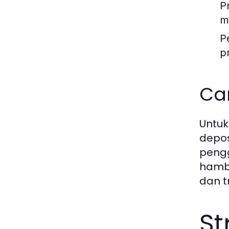
P
m
P
p
Ca
Untuk
depos
pengg
hamba
dan t
St