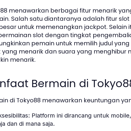
88 menawarkan berbagai fitur menarik y
in. Salah satu diantaranya adalah fitur sl
 besar untuk memenangkan jackpot. Selain it
 permainan slot dengan tingkat pengembalia
gkinkan pemain untuk memilih judul yang 
ik yang menarik dan suara yang menghibu
in menarik.
nfaat Bermain di Tokyo8
in di Tokyo88 menawarkan keuntungan yang 
sesibilitas:
Platform ini dirancang untuk mobil
aja dan di mana saja.