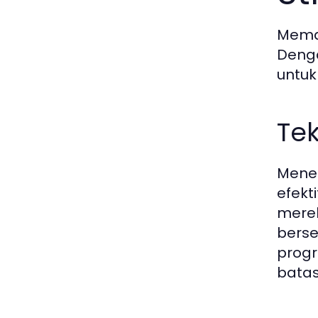
Memah
Denga
untu
Te
Menen
efekt
merek
berse
progr
batas