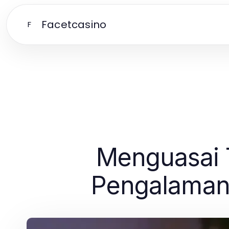
Facetcasino
F
Menguasai 
Pengalaman