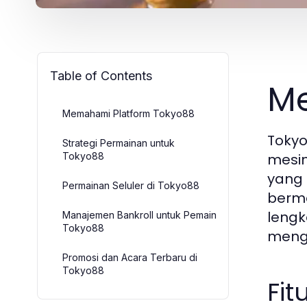
Table of Contents
Me
Memahami Platform Tokyo88
Tokyo
Strategi Permainan untuk
Tokyo88
mesin
yang 
Permainan Seluler di Tokyo88
berma
lengk
Manajemen Bankroll untuk Pemain
Tokyo88
menge
Promosi dan Acara Terbaru di
Tokyo88
Fit