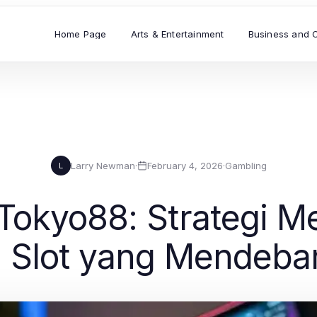
Home Page
Arts & Entertainment
Business and 
Larry Newman
·
February 4, 2026
·
Gambling
L
Tokyo88: Strategi M
 Slot yang Mendebar