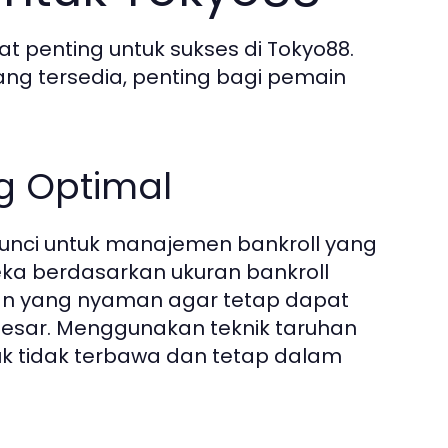
 penting untuk sukses di Tokyo88.
ng tersedia, penting bagi pemain
g Optimal
unci untuk manajemen bankroll yang
eka berdasarkan ukuran bankroll
ran yang nyaman agar tetap dapat
esar. Menggunakan teknik taruhan
uk tidak terbawa dan tetap dalam